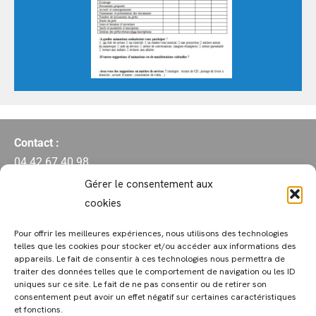
Contact :
04 42 67 40 98
mediatheque@meyrargues.fr
Gérer le consentement aux
17, cours des Alpes
cookies
Pour offrir les meilleures expériences, nous utilisons des technologies
telles que les cookies pour stocker et/ou accéder aux informations des
Horaires d’accueil du public :
appareils. Le fait de consentir à ces technologies nous permettra de
traiter des données telles que le comportement de navigation ou les ID
Mardi : 16h-19h
uniques sur ce site. Le fait de ne pas consentir ou de retirer son
Mercredi : 9h-13h et 14h-18h
consentement peut avoir un effet négatif sur certaines caractéristiques
et fonctions.