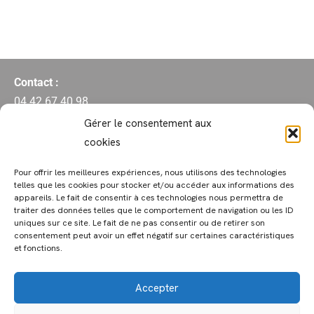
Contact :
04 42 67 40 98
mediatheque@meyrargues.fr
Gérer le consentement aux
17, cours des Alpes
cookies
Pour offrir les meilleures expériences, nous utilisons des technologies
telles que les cookies pour stocker et/ou accéder aux informations des
Horaires d’accueil du public :
appareils. Le fait de consentir à ces technologies nous permettra de
traiter des données telles que le comportement de navigation ou les ID
Mardi : 16h-19h
uniques sur ce site. Le fait de ne pas consentir ou de retirer son
Mercredi : 9h-13h et 14h-18h
consentement peut avoir un effet négatif sur certaines caractéristiques
et fonctions.
Vendredi : 16h-19h
Samedi : 9h-12h30 et 14h30-18h30
Accepter
Politique de confidentialité